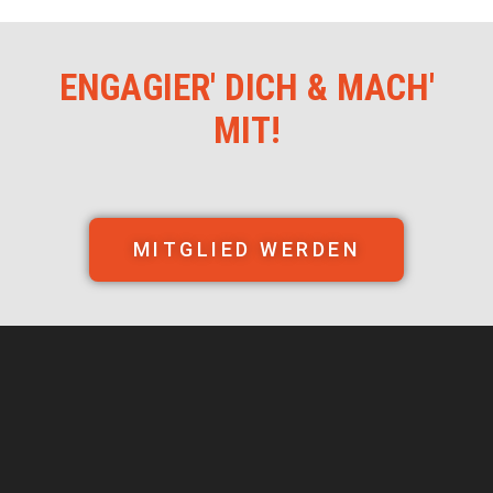
ENGAGIER' DICH & MACH'
MIT!
MITGLIED WERDEN